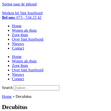
Spring naar de inhoud
Werken bij Sint Jozefoord
Bel ons:
073 - 534 23 42
Home
Wonen als thuis
Zorg thuis
Over Sint Jozefoord
Nieuws
Contact
Home
Wonen als thuis
Zorg thuis
Over Sint Jozefoord
Nieuws
Contact
Search
Home
»
Decubitus
Decubitus