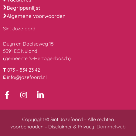
Begrippenlijst
Algemene voorwaarden
Sint Jozefoord
Duyn en Daelseweg 15
5391 EC Nuland
(gemeente ‘s-Hertogenbosch)
T
073 – 534 23 42
E
info@jozefoord.nl
Copyright © Sint Jozefoord – Alle rechten
voorbehouden –
Disclaimer & Privacy
Dommelweb