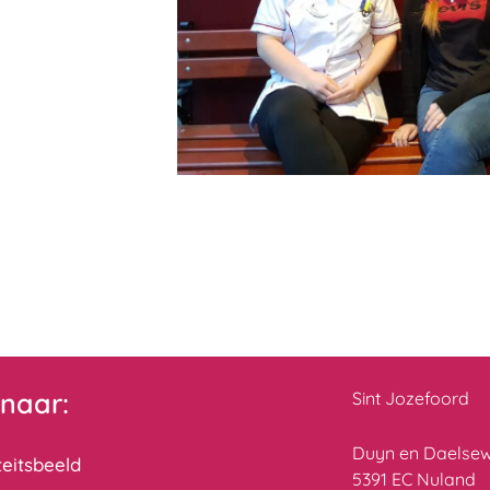
 naar:
Sint Jozefoord
Duyn en Daelsew
teitsbeeld
5391 EC Nuland