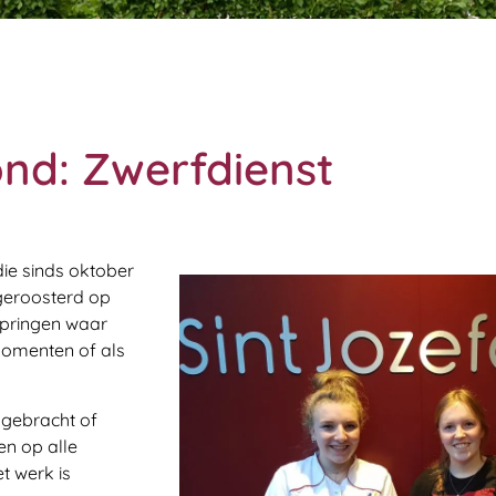
ond: Zwerfdienst
die sinds oktober
ngeroosterd op
springen waar
momenten of als
 gebracht of
en op alle
t werk is