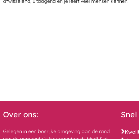
afwisselend, uitdagend en je leert veel mensen kennen.’
Over ons:
Snel
Gelegen in een bosrijke omgeving aan de rand
Kwali
van de gemeente ’s Hertogenbosch, biedt Sint