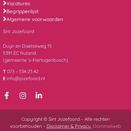
Vacatures
Begrippenlijst
Algemene voorwaarden
Sint Jozefoord
Duyn en Daelseweg 15
5391 EC Nuland
(gemeente ‘s-Hertogenbosch)
T
073 – 534 23 42
E
info@jozefoord.nl
Copyright © Sint Jozefoord – Alle rechten
voorbehouden –
Disclaimer & Privacy
Dommelweb