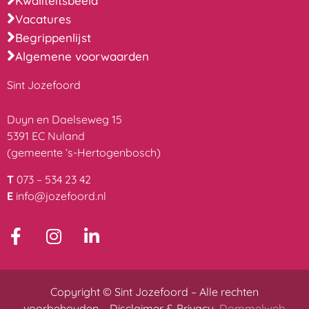
Kwaliteitsbeeld
Vacatures
Begrippenlijst
Algemene voorwaarden
Sint Jozefoord
Duyn en Daelseweg 15
5391 EC Nuland
(gemeente ‘s-Hertogenbosch)
T
073 – 534 23 42
E
info@jozefoord.nl
Copyright © Sint Jozefoord – Alle rechten
voorbehouden –
Disclaimer & Privacy
Dommelweb