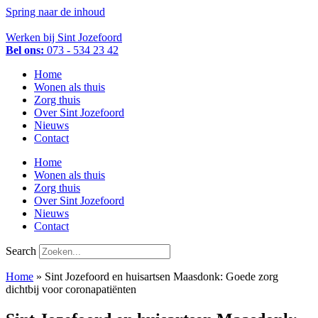
Spring naar de inhoud
Werken bij Sint Jozefoord
Bel ons:
073 - 534 23 42
Home
Wonen als thuis
Zorg thuis
Over Sint Jozefoord
Nieuws
Contact
Home
Wonen als thuis
Zorg thuis
Over Sint Jozefoord
Nieuws
Contact
Search
Home
»
Sint Jozefoord en huisartsen Maasdonk: Goede zorg
dichtbij voor coronapatiënten