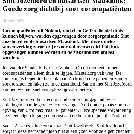
Sint Jozefoord en huisartsen Maasdonk:
Goede zorg dichtbij voor coronapatiënten
26 maart, 2020
Coronapatiënten uit Nuland, Vinkel en Geffen die niet thuis
kunnen blijven, worden opgevangen door zorgorganisatie Sint
Jozefoord en de huisartsen Maasdonk. Met deze unieke
samenwerking zorgen zij ervoor dat mensen dicht bij huis
opgevangen kunnen worden en de ziekenhuizen ontlast
worden.
Jos van der Sande, huisarts te Vinkel: “Op dit moment komen
coronapatiënten alleen thuis te liggen. Mantelzorg valt weg. De
thuiszorg is beperkter beschikbaar. Zo komen die patiënten zonder
zorg te zitten en raken ze in eenzaamheid. Samen met Sint Jozefoord
kunnen we hier snel een oplossing voor bieden.”
Sint Jozefoord verhuist een maand eerder dan gepland twee
afdelingen naar de gerenoveerde vleugel. Zo komt er plaats voor de
opvang van 6 tot maximaal 34 patiënten. Deze speciale zorgafdeling
heeft een eigen ingang en grenst aan de huisartsenpraktijk Nuland.
Sacha Ausems, directeur a.i. van Sint Jozefoord: “Sint Jozefoord
zorgt in deze hectische tijden niet alleen goed voor de eigen cliënten,