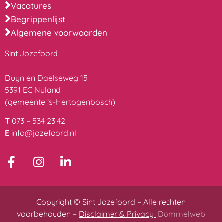
Vacatures
Begrippenlijst
Algemene voorwaarden
Sint Jozefoord
Duyn en Daelseweg 15
5391 EC Nuland
(gemeente ‘s-Hertogenbosch)
T
073 – 534 23 42
E
info@jozefoord.nl
Copyright © Sint Jozefoord – Alle rechten
voorbehouden –
Disclaimer & Privacy
Dommelweb